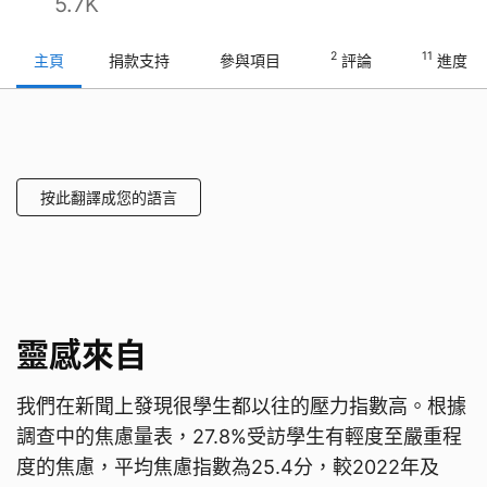
5.7K
2
11
主頁
捐款支持
參與項目
評論
進度
按此翻譯成您的語言
靈感來自
我們在新聞上發現很學生都以往的壓力指數高。根據
調查中的焦慮量表，27.8%受訪學生有輕度至嚴重程
度的焦慮，平均焦慮指數為25.4分，較2022年及