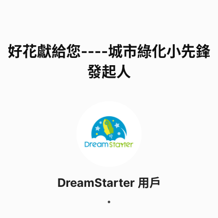
加學界種植比賽)
聯絡人電郵 : kmtsui@bcsw.edu.hk
好花獻給您----城市綠化小先鋒
發起人
DreamStarter 用戶