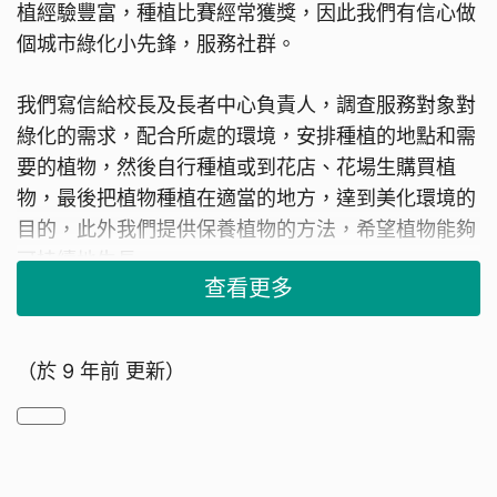
植經驗豐富，種植比賽經常獲獎，因此我們有信心做
個城市綠化小先鋒，服務社群。
我們寫信給校長及長者中心負責人，調查服務對象對
綠化的需求，配合所處的環境，安排種植的地點和需
要的植物，然後自行種植或到花店、花場生購買植
物，最後把植物種植在適當的地方，達到美化環境的
目的，此外我們提供保養植物的方法，希望植物能夠
可持續地生長。
查看更多
需要的資源及人力
（於
9 年前
更新）
​​​​​​​我們需要您的支持，我們計劃為十個機構，包括一間
小學、六間幼稚園和三間長者中心實踐我們的夢想。
另外，我們需要熟識園景設計的專業人士做義務顧
問、需要園藝公司免費或以低廉的價錢提供高質素的