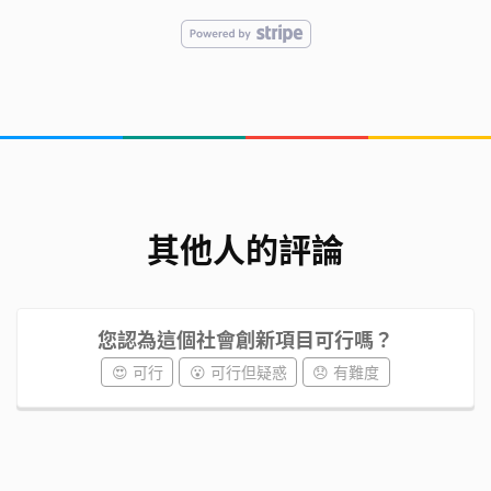
​​​​​​​我們是誰
我們來自香海正覺蓮社佛教陳式宏學校小學四年級學
生。
成員
其他人的評論
​​​​​​​ : 4A莊芷韻、4A姜子棟、4A朱俊熙、4B吳永鋒、
4B陳詩穎、4C郭詠妮、4C盧冠生、4D陳嘉信。
您認為這個社會創新項目可行嗎？
😍 可行
😮 可行但疑惑
😞 有難度
聯絡人姓名 : 徐桂明老師(自幼喜愛花草樹木、經常參