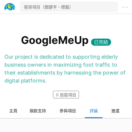
· · ·
GoogleMeUp
已完結
Our project is dedicated to supporting elderly
business owners in maximizing foot traffic to
their establishments by harnessing the power of
digital platforms.
0
追蹤項目
主頁
捐款支持
參與項目
評論
進度