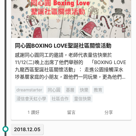
同心圓BOXING LOVE聖誕社區關懷活動
感謝同心圓同工的邀請，老師代表童信快樂於
11/12(二)晚上出席了他們舉辦的 「BOXING LOVE
九龍西區聖誕社區關懷活動」： 走進公園接觸深水
埗基層家庭的小朋友，跟他們一同玩樂，更為他們...
dreamstarter
同心圓
基層
快樂
教育
浸信會天虹小學
社區合作
童信快樂
1
讚好
留言
分享
2018.12.05