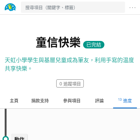
· · ·
童信快樂
已完結
天虹小學學生與基層兒童成為筆友，利用手寫的温度
共享快樂。
0
追蹤項目
13
主頁
捐款支持
參與項目
評論
進度
動作