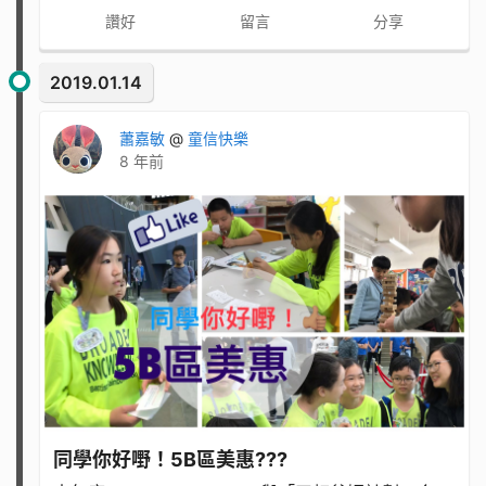
讚好
留言
分享
2019.01.14
蕭嘉敏
@
童信快樂
8 年前
同學你好嘢！5B區美惠???