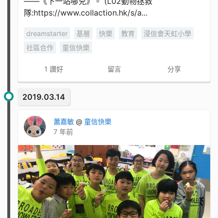
——《下一站哪兒》。 (L02動物拯救
隊:https://www.collaction.hk/s/a...
dreamstarter
基層
快樂
教育
浸信會天虹小學
社區合作
童信快樂
1
讚好
留言
分享
2019.03.14
蕭嘉敏
@
童信快樂
7 年前