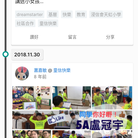
講述小女孩...
dreamstarter
基層
快樂
教育
浸信會天虹小學
社區合作
童信快樂
讚好
留言
分享
2018.11.30
蕭嘉敏
@
童信快樂
8 年前