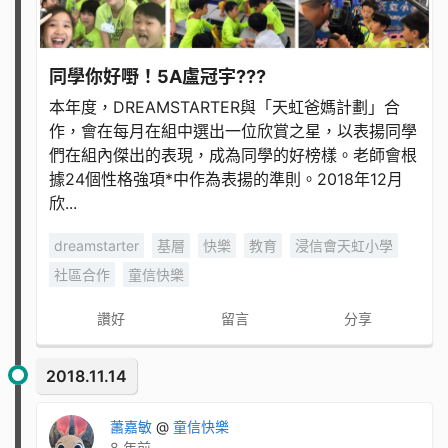
同學你好嘢！5A盧冠宇???
本年度，DREAMSTARTER與「天虹爸媽計劃」合
作，會在每月在組中選出一位欣賞之星，以表揚同學
們在組內傑出的表現，成為同學的好榜樣。老師會根
據24個性格強項*中作為表揚的準則。2018年12月
欣...
dreamstarter
基層
快樂
教育
浸信會天虹小學
社區合作
童信快樂
讚好
留言
分享
2018.11.14
蕭嘉敏
@
童信快樂
8 年前