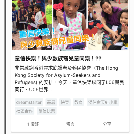
童信快樂！與少數族裔兒童同樂！??
非常感謝香港尋求庇護者及難民協會（The Hong
Kong Society for Asylum-Seekers and
Refugees) 的安排，今天，童信快樂聯同了L06與民
同行、U06世界...
dreamstarter
基層
快樂
教育
浸信會天虹小學
社區合作
童信快樂
1
讚好
留言
分享