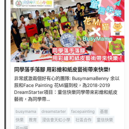
同學落手落腳 用彩繪和紙皮藝術帶來快樂!
非常感激兩個好有心的團隊: BusymamaBenny 余以
辰和Face Painting 花Mi貓到校，為2018-2019
DreamStarter項目：童信快樂同學帶來彩繪和紙皮
藝術，為同學帶...
busymama
dreamstarter
facepainting
基層
快樂
教育
浸信會天虹小學
社區合作
童信快樂
花mi貓