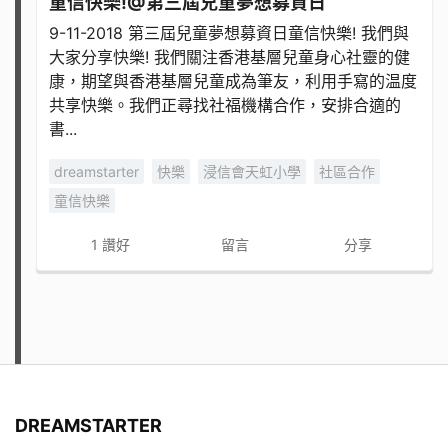
童信快樂!@第三屆兒童夢想募資日
9-11-2018 第三屆兒童夢想募資日童信快樂! 我們與
大家分享快樂! 我們關注香港基層兒童身心社靈的健
康，期望與香港基層兒童成為筆友，利用手寫的温度
共享快樂。我們正尋找社福機構合作，安排合適的
書...
dreamstarter
快樂
浸信會天虹小學
社區合作
童信快樂
1
讚好
留言
分享
DREAMSTARTER