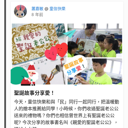
蕭嘉敏
@
童信快樂
8 年前
聖誕故事分享愛！
今天，童信快樂和與「民」同行一起同行，把溫暖動
人的繪本推薦給同學 ! 小時候，你們收過聖誕老公公
送來的禮物嗎？你們也相信曾世界上有聖誕老公公
呢? 今次分享的故事書名叫《親愛的聖誕老公公》，