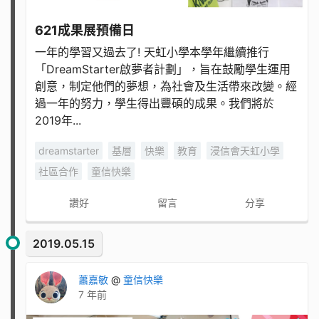
621成果展預備日
一年的學習又過去了! 天虹小學本學年繼續推行
「DreamStarter啟夢者計劃」，旨在鼓勵學生運用
創意，制定他們的夢想，為社會及生活帶來改變。經
過一年的努力，學生得出豐碩的成果。我們將於
2019年...
dreamstarter
基層
快樂
教育
浸信會天虹小學
社區合作
童信快樂
讚好
留言
分享
2019.05.15
蕭嘉敏
@
童信快樂
7 年前