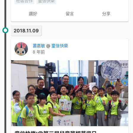
社區合作
童信快樂
讚好
留言
分享
2018.11.09
蕭嘉敏
@
童信快樂
8 年前