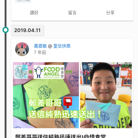
讚好
留言
分享
2019.04.11
蕭嘉敏
@
童信快樂
7 年前
郵差哥哥送信純熟迅速送出!@惜食堂