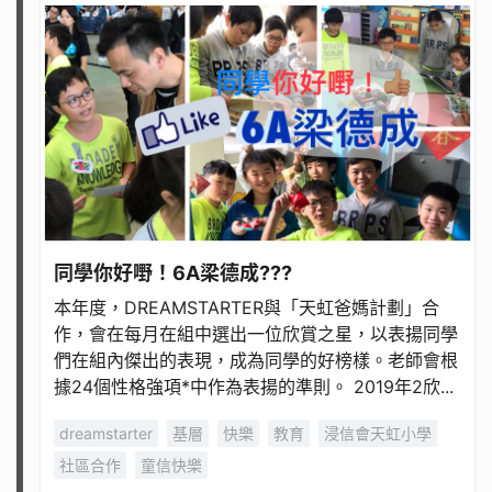
同學你好嘢！6A梁德成???
本年度，DREAMSTARTER與「天虹爸媽計劃」合
作，會在每月在組中選出一位欣賞之星，以表揚同學
們在組內傑出的表現，成為同學的好榜樣。老師會根
據24個性格強項*中作為表揚的準則。 2019年2欣...
dreamstarter
基層
快樂
教育
浸信會天虹小學
社區合作
童信快樂