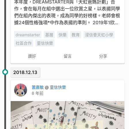
本年度，DREAMSTARTER與「天虹爸媽計劃」合
作，會在每月在組中選出一位欣賞之星，以表揚同學
們在組內傑出的表現，成為同學的好榜樣。老師會根
據24個性格強項*中作為表揚的準則。 2019年1欣...
dreamstarter
基層
快樂
教育
浸信會天虹小學
社區合作
童信快樂
讚好
留言
分享
2018.12.13
蕭嘉敏
@
童信快樂
8 年前