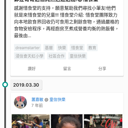
感謝惜食堂的支持，願意幫助我們尋找小筆友!他們
就是來惜食堂的兒童!!! 惜食堂介紹: 惜食堂團隊致力
向本地飲食界回收仍可食用之剩餘食物，通過嚴格的
食物安檢程序，再經廚房烹煮成營養均衡的熱飯餐，
最後由...
dreamstarter
基層
快樂
惜食堂
教育
浸信會天虹小學
社區合作
童信快樂
讚好
留言
分享
2019.03.30
蕭嘉敏
@
童信快樂
7 年前