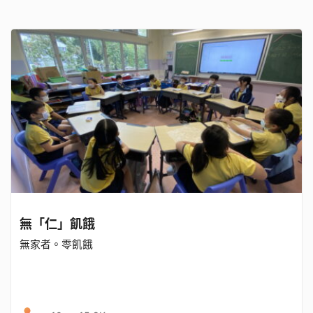
無「仁」飢餓
無家者。零飢餓