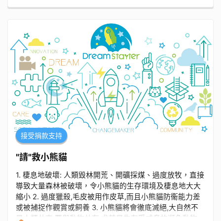
化為家庭理解的橋樑？
接受捐款支持
"請"救小熊貓
1. 棲息地破壞: 人類毀林開荒、開礦採煤、過度放牧，直接
導致大量森林被破壞，令小熊貓的生存環境及棲息地大大
縮小 2. 過度獵殺,毛皮被用作皮草,而且小熊貓防衞能力差
或被捕捉作觀賞或飼養 3. 小熊貓將會徹底滅絕,大自然不
是人類共享,要與動物共存,尤其是生存受威脅的瀕危動物