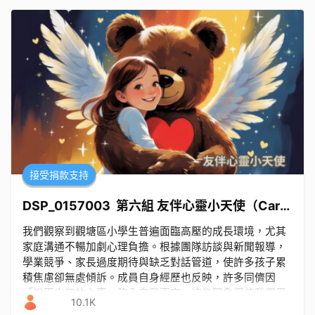
接受捐款支持
DSP_0157003 第六組 友伴心靈小天使（Caring Angels）
我們觀察到觀塘區小學生普遍面臨高壓的成長環境，尤其
家庭溝通不暢加劇心理負擔。根據團隊訪談與新聞報導，
學業競爭、家長過度期待與缺乏對話管道，使許多孩子累
積焦慮卻無處傾訴。成員自身經歷也反映，許多同儕因
「說不出口的心事」陷入自我否定。這些現象促使我們思
10.1K
考：能否搭建一個安全平台，讓學生的心聲被聽見，並轉