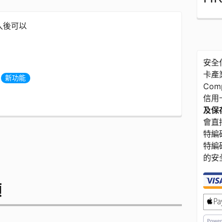
登入後可以
安全付
卡產業
度
新功能
Com
信用
及保存
會直接
特編碼
特編
的安
額