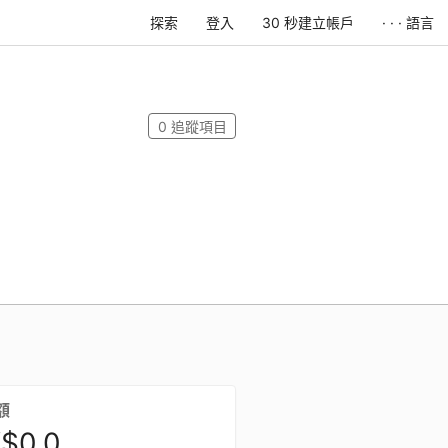
探索
登入
30 秒建立帳戶
· · · 語言
0
追蹤項目
額
$0.0