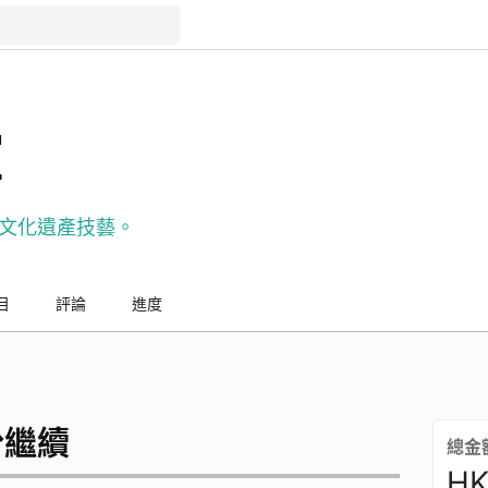
室
文化遺產技藝。
目
評論
進度
份繼續
總金
HK