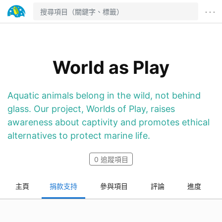
· · ·
World as Play
Aquatic animals belong in the wild, not behind
glass. Our project, Worlds of Play, raises
awareness about captivity and promotes ethical
alternatives to protect marine life.
0
追蹤項目
主頁
捐款支持
參與項目
評論
進度