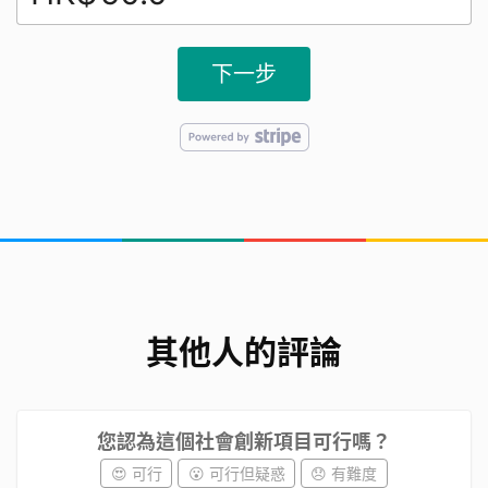
收。
如每個有小朋友的家庭都能从源頭減少舊衣物的棄
下一步
置，變廢為寶，則可大大降低堆填區的壓力，也減少
對環境的破壞。我們參考了很多網上已有的創意，希
望將其中適合有孩家庭共同創作的方法揀選出來，為
小朋友們打開一扇舊衣再利用、變廢為寶的大門。
我們如何由0到1開始
其他人的評論
您認為這個社會創新項目可行嗎？
😍 可行
😮 可行但疑惑
😞 有難度