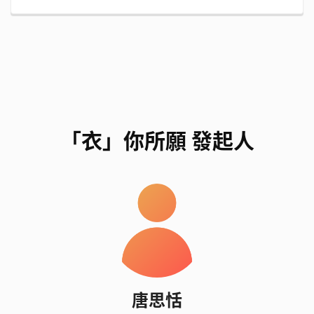
我們遇到的挑戰
首先是前期準備階段，挑戰在於如何篩選出適合小朋
友們製作的改造內容。
「衣」你所願 發起人
其次是實踐階段，如何令到小朋友們學會基本的設
計、剪裁、縫紉技能。
最後是宣傳階段，如何讓這個活動獲得更大的影響
力。
需要的資源及人力
唐思恬