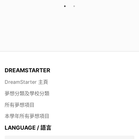
我們需要一些更便捷易操作的縫紉機器。
我們是誰
我們是漢師德萃學校Dream Starter Group 4。
DREAMSTARTER
DreamStarter 主頁
夢想分類及學校分類
所有夢想項目
本學年所有夢想項目
LANGUAGE / 語言