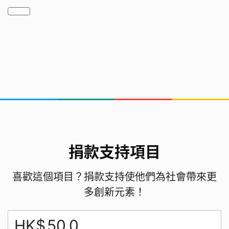
制服等都變得不再需要，也只能棄置。可是這些衣服
因為有特殊Logo，屬於制服或帶標誌的團体活動上
衣而不在回收範圍內。
捐款支持項目
喜歡這個項目？捐款支持使他們為社會帶來更
多創新元素！
除此之外，並且由於小朋友常常寫寫畫畫，衣服容易
便污糟，如果沾染污漬後洗不乾淨，也不宜拿去回
HK$