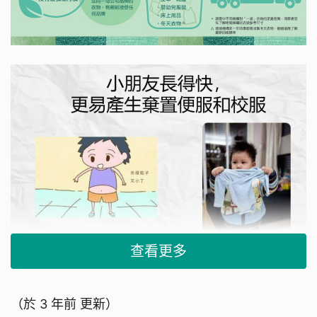
查看更多
小朋友長高後，校服不再合身，便需要買新棄舊。
（於
3 年前
更新）
或因畢業、轉校等原因換了學校，舊校校服、隊服、