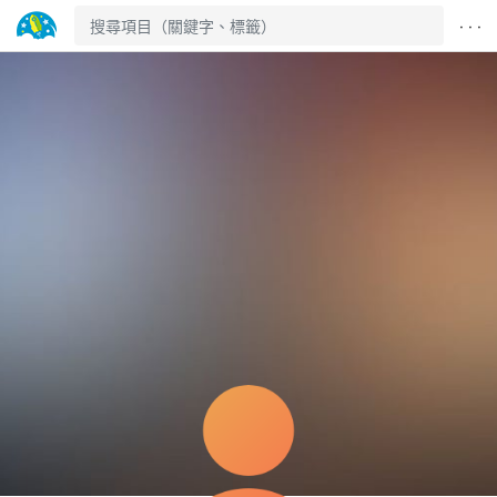
· · ·