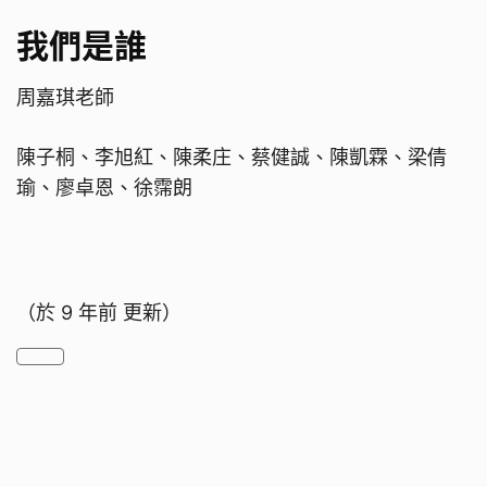
我們是誰
周嘉琪老師
陳子桐、李旭紅、陳柔庄、蔡健誠、陳凱霖、梁倩
瑜、廖卓恩、徐霈朗
（於
9 年前
更新）