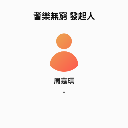
耆樂無窮 發起人
周嘉琪